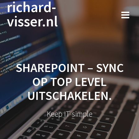
richard-
Ga
naar
visser.nl
de
inhoud
SHAREPOINT – SYNC
OP TOP LEVEL
UITSCHAKELEN.
Keep IT simple