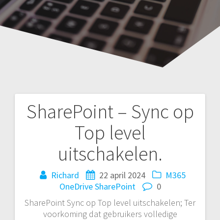
SharePoint – Sync op
Bericht
Top level
navigatie
uitschakelen.
Richard
22 april 2024
M365
OneDrive
SharePoint
0
SharePoint Sync op Top level uitschakelen; Ter
voorkoming dat gebruikers volledige