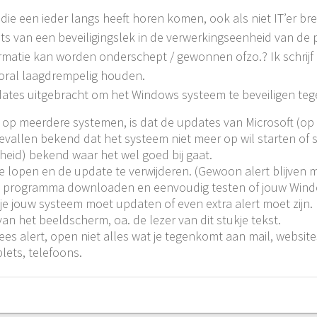
 die een ieder langs heeft horen komen, ook als niet IT’er br
ets van een beveiligingslek in de verwerkingseenheid van de 
matie kan worden onderschept / gewonnen ofzo.?
Ik schrijf
 vooral laagdrempelig houden.
ates uitgebracht om het Windows systeem te beveiligen teg
st op meerdere systemen, is dat de updates van Microsoft (o
evallen bekend dat het systeem niet meer op wil starten of s
heid) bekend waar het wel goed bij gaat.
e lopen en de update te verwijderen. (Gewoon alert blijven m
 programma downloaden en eenvoudig testen of jouw Windo
 je jouw systeem moet updaten of even extra alert moet zijn.
n het beeldscherm, oa. de lezer van dit stukje tekst.
es alert, open niet alles wat je tegenkomt aan mail, websites
lets, telefoons.