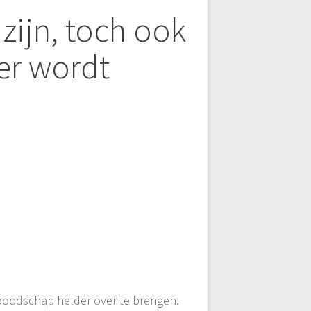
 zijn, toch ook
er wordt
 boodschap helder over te brengen.