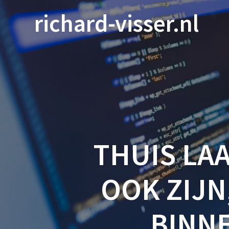
Ga
richard-visser.nl
naar
de
inhoud
THUIS LAA
OOK ZIJN
BINN