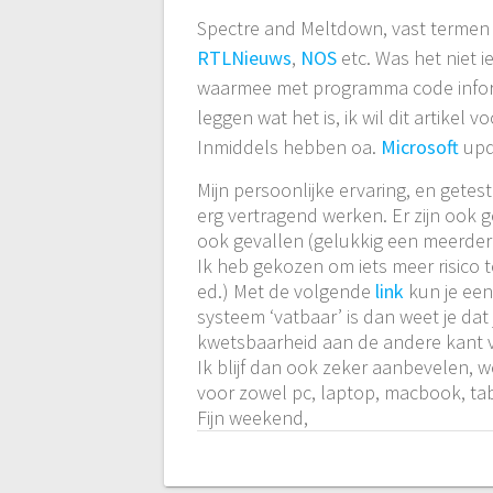
Spectre and Meltdown
, vast termen
RTLNieuws
,
NOS
etc.
Was het niet i
waarmee met programma code infor
leggen wat het is, ik wil dit artikel
Inmiddels hebben oa.
Microsoft
upd
Mijn persoonlijke ervaring, en gete
erg vertragend werken. Er zijn ook g
ook gevallen (gelukkig een meerder
Ik heb gekozen om iets meer risico t
ed.) Met de volgende
link
kun je een
systeem ‘vatbaar’ is dan weet je dat
kwetsbaarheid aan de andere kant va
Ik blijf dan ook zeker aanbevelen, we
voor zowel pc, laptop, macbook, tab
Fijn weekend,