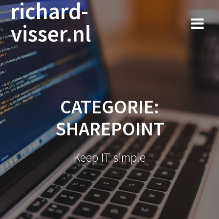
richard-
Ga
naar
visser.nl
de
inhoud
CATEGORIE:
SHAREPOINT
Keep IT simple