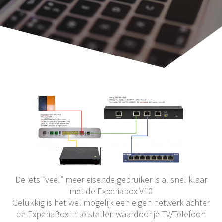
De iets “veel” meer eisende gebruiker is al snel klaar
met de Experiabox V10
Gelukkig is het wel mogelijk een eigen netwerk achter
de ExperiaBox in te stellen waardoor je TV/Telefoon