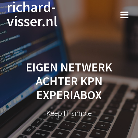
richard-
Ga
naar
visser.nl
de
inhoud
EIGEN NETWERK
ACHTER KPN
EXPERIABOX
Keep IT simple