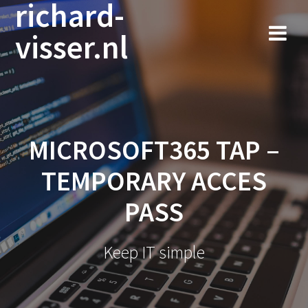
richard-
Ga
naar
visser.nl
de
inhoud
MICROSOFT365 TAP –
TEMPORARY ACCES
PASS
Keep IT simple