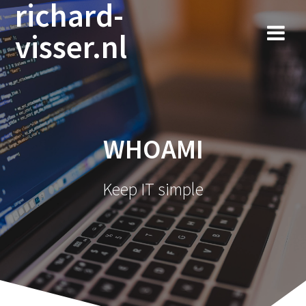
richard-
Ga
naar
visser.nl
de
inhoud
WHOAMI
Keep IT simple