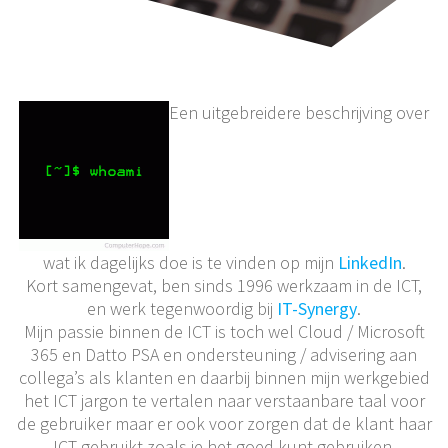
Een uitgebreidere beschrijving over
wat ik dagelijks doe is te vinden op mijn
LinkedIn
.
Kort samengevat, ben sinds 1996 werkzaam in de ICT,
en werk tegenwoordig bij
IT-Synergy
.
Mijn passie binnen de ICT is toch wel Cloud / Microsoft
365 en Datto PSA en ondersteuning / advisering aan
collega’s als klanten en daarbij binnen mijn werkgebied
het ICT jargon te vertalen naar verstaanbare taal voor
de gebruiker maar er ook voor zorgen dat de klant haar
ICT gebruikt zoals je het goed kunt gebruiken.