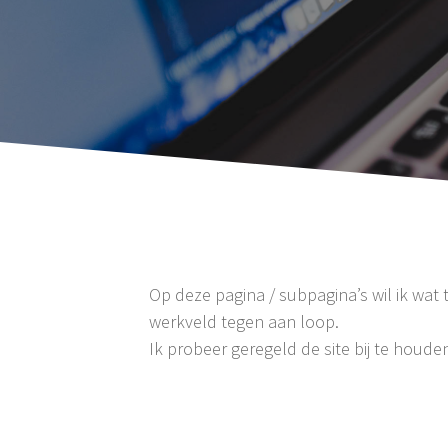
Op deze pagina / subpagina’s wil ik wat 
werkveld tegen aan loop.
Ik probeer geregeld de site bij te houd