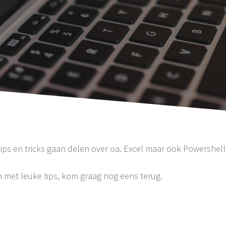
tips en tricks gaan delen over oa. Excel maar ook Powershell
en met leuke tips, kom graag nog eens terug.